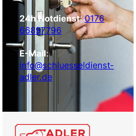
24h Notdienst
:
0176
66897796
E-Mail
:
info@schluesseldienst-
adler.de