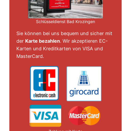
Schlüsseldienst Bad Krozingen
Sie können bei uns bequem und sicher mit
der
Karte bezahlen
. Wir akzeptieren EC-
Karten und Kreditkarten von VISA und
MasterCard.